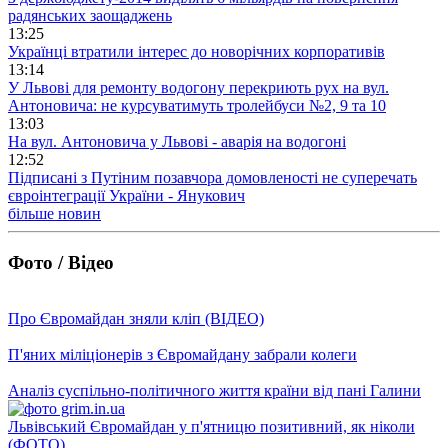
радянських заощаджень
13:25
Українці втратили інтерес до новорічних корпоративів
13:14
У Львові для ремонту водогону перекриють рух на вул.
Антоновича: не курсуватимуть тролейбуси №2, 9 та 10
13:03
На вул. Антоновича у Львові - аварія на водогоні
12:52
Підписані з Путіним позавчора домовленості не суперечать
євроінтеграції України - Янукович
більше новин
Фото / Відео
Про Євромайдан зняли кліп (ВІДЕО)
П'яних міліціонерів з Євромайдану забрали колеги
Аналіз суспільно-політичного життя країни від пані Галини
Львівський Євромайдан у п'ятницю позитивний, як ніколи
(ФОТО)