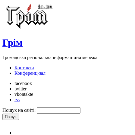
Грім
Громадська регіональна інформаційна мережа
Контакти
Конференц-зал
facebook
twitter
vkontakte
rss
Пошук на сайті: