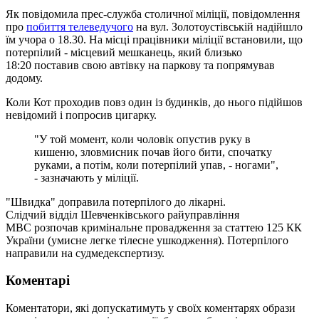
Як повідомила прес-служба столичної міліції, повідомлення
про
побиття телеведучого
на вул. Золотоустівській надійшло
їм учора о 18.30. На місці працівники міліції встановили, що
потерпілий - місцевий мешканець, який близько
18:20 поставив свою автівку на паркову та попрямував
додому.
Коли Кот проходив повз один із будинків, до нього підійшов
невідомий і попросив цигарку.
"У той момент, коли чоловік опустив руку в
кишеню, зловмисник почав його бити, спочатку
руками, а потім, коли потерпілий упав, - ногами",
- зазначають у міліції.
"Швидка" доправила потерпілого до лікарні.
Слідчий відділ Шевченківського райуправління
МВС розпочав кримінальне провадження за статтею 125 КК
України (умисне легке тілесне ушкодження). Потерпілого
направили на судмедекспертизу.
Коментарі
Коментатори, які допускатимуть у своїх коментарях образи