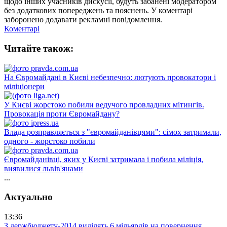
щодо інших учасників дискусії, будуть забанені модератором
без додаткових попереджень та пояснень. У коментарі
заборонено додавати рекламні повідомлення.
Коментарі
Читайте також:
На Євромайдані в Києві небезпечно: лютують провокатори і
міліціонери
У Києві жорстоко побили ведучого провладних мітингів.
Провокація проти Євромайдану?
Влада розправляється з "євромайданівцями": сімох затримали,
одного - жорстоко побили
Євромайданівці, яких у Києві затримала і побила міліція,
виявилися львів'янами
...
Актуально
13:36
З держбюджету-2014 виділять 6 мільярдів на повернення