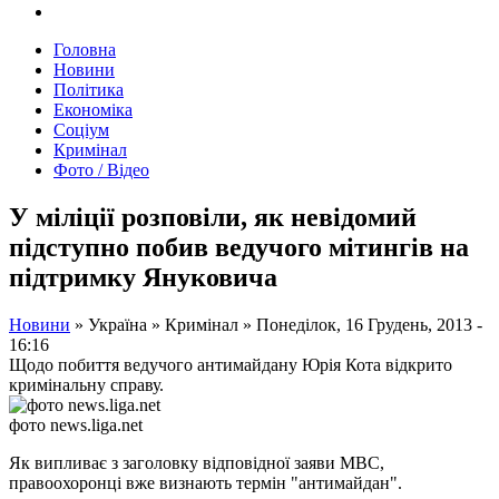
Головна
Новини
Політика
Економіка
Соціум
Кримінал
Фото / Відео
У міліції розповіли, як невідомий
підступно побив ведучого мітингів на
підтримку Януковича
Новини
»
Україна
»
Кримінал
»
Понеділок, 16 Грудень, 2013 -
16:16
Щодо побиття ведучого антимайдану Юрія Кота відкрито
кримінальну справу.
фото news.liga.net
Як випливає з заголовку відповідної заяви МВС,
правоохоронці вже визнають термін "антимайдан".