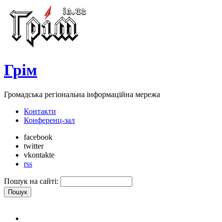
Грім
Громадська регіональна інформаційна мережа
Контакти
Конференц-зал
facebook
twitter
vkontakte
rss
Пошук на сайті: