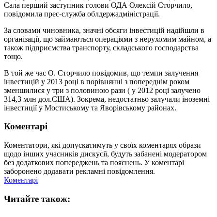
Сала перший заступник голови ОДА Олексій Сторчило,
повідомила прес-служба облдержадміністрації.
За словами чиновника, значні обсяги інвестицій надійшли в
організації, що займаються операціями з нерухомим майном, а
також підприємства транспорту, складського господарства
тощо.
В той же час О. Сторчило повідомив, що темпи залучення
інвестицій у 2013 році в порівнянні з попереднім роком
зменшилися у три з половиною рази ( у 2012 році залучено
314,3 млн дол.США). Зокрема, недостатньо залучали іноземні
інвестиції у Мостиському та Яворівському районах.
Коментарі
Коментатори, які допускатимуть у своїх коментарях образи
щодо інших учасників дискусії, будуть забанені модератором
без додаткових попереджень та пояснень. У коментарі
заборонено додавати рекламні повідомлення.
Коментарі
Читайте також: