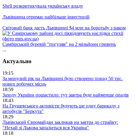
Shell розкритикувала українську владу
Львівщина отримає найбільше інвестицій
Світовий банк дасть Львівщині $4 млн на боротьбу з раком
Самбірський буревій "погуляв" на 2 мільйони гривень
...
Актуально
19:15
За минулий рік на Львівщині було створено понад 50 тис.
нових робочих місць
18:59
Заходу України пощастило: тут завтра буде найменше опадів
18:43
На Грушевського активісти будують ще одну барикаду з
автобусів "Беркута"
18:29
Львівський Євромайдан закликав на завтра до страйку:
"Нехай зі Львова запалиться вся Україна"
18:18