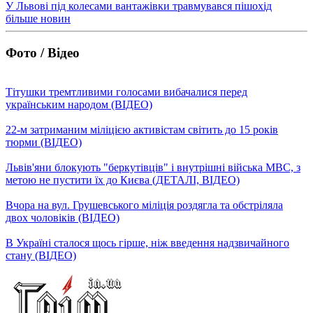
У Львові під колесами вантажівки травмувався пішохід
більше новин
Фото / Відео
Тітушки тремтливими голосами вибачалися перед
українським народом (ВІДЕО)
22-м затриманим міліцією активістам світить до 15 років
тюрми (ВІДЕО)
Львів'яни блокують "беркутівців" і внутрішні війська МВС, з
метою не пустити їх до Києва (ДЕТАЛІ, ВІДЕО)
Вчора на вул. Грушевського міліція роздягла та обстріляла
двох чоловіків (ВІДЕО)
В Україні сталося щось гірше, ніж введення надзвичайного
стану (ВІДЕО)