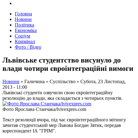
Головна
Новини
Політика
Економіка
Соціум
Кримінал
Фото / Відео
Львівське студентство висунуло до
влади чотири євроінтеграційні вимоги
Новини
»
Галичина
»
Суспільство
»
Субота, 23 Листопад,
2013 - 11:00
Львівські студенти озвучили свою євроінтеграційну
резолюцію до влади, яка складається з чотирьох пунктів.
Фото Ярослава Станчака/lvivexpres.com
Текст резолюції вчора, під час євроінтеграційного мітингу
зачитав студентський мер Львова Богдан Зятик, передав
кореспондент ІА "ГРІМ".