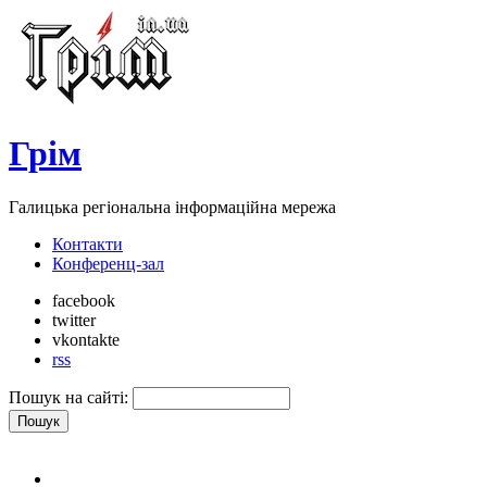
Грім
Галицька регіональна інформаційна мережа
Контакти
Конференц-зал
facebook
twitter
vkontakte
rss
Пошук на сайті: