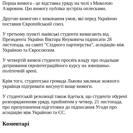
Перша вимога - це відставка уряду на чолі з Миколою
Азаровим. Цю вимогу публіка зустріла оплесками.
Другою вимогою є виконання умов, які перед Україною
поставив Європейський союз.
У третьому пункті львівські студенти вимагають від
Президента України Віктора Януковича підписати 28
листопада, на саміті "Східного партнерства", асоціацію між
Україною та Євросоюзом.
У четвертій вимозі студенти просять владу про подальше
дотримання євроінтеграційного курсу на зовнішньо-
політичній арені.
Крім того, студентська громада Львова закликає кожного
українця підтримати висунуті вище вимоги.
У студентській резолюції також йдеться, що студенти обурені
розпорядженням уряду, прийнятим у четвер, 21 листопада,
про призупинення підготовки до підписання Угоди про
асоціацію між Україною та ЄС.
Коментарі