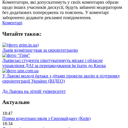
Коментатори, які допускатимуть у своїх коментарях образи
щодо інших учасників дискусії, будуть забанені модератором
без додаткових попереджень та пояснень. У коментарі
заборонено додавати рекламні повідомлення.
Коментарі
Читайте також:
Львів відмітингував за євроінтеграцію
Львівські студенти пікетуватимуть міське і обласне
управління ДАІ за перешкоджання їм їхати до Києва
У Львові молоді батьки з дітьми провели акцію в підтримку
євроінтеграції України (ВІДЕО)
До Львова на літній університет
Актуально
18:47
Пряма відеотрансляція з Євромайдану (Київ)
18:34