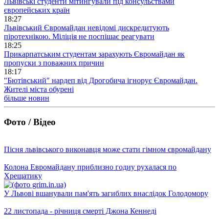
Львівські студенти мітингували під консульствами
європейських країн
18:27
Львівський Євромайдан невідомі дискредитують
піротехнікою. Міліція не поспішає реагувати
18:25
Прикарпатським студентам зарахують Євромайдан як
пропуски з поважних причин
18:17
"Бютівський" нардеп від Дрогобича ігнорує Євромайдан.
Жителі міста обурені
більше новин
Фото / Відео
Пісня львівського виконавця може стати гімном євромайдану
Колона Евромайдану приблизно годиу рухалася по
Хрещатику
У Львові вшанували пам'ять загиблих внаслідок Голодомору
22 листопада - річниця смерті Джона Кеннеді