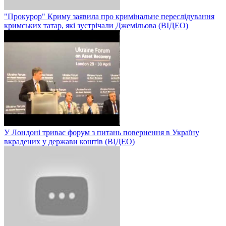
"Прокурор" Криму заявила про кримінальне переслідування
кримських татар, які зустрічали Джемільова (ВІДЕО)
У Лондоні триває форум з питань повернення в Україну
вкрадених у держави коштів (ВІДЕО)