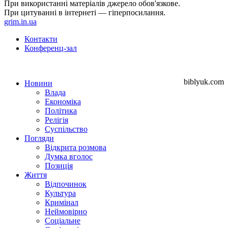
При використанні матеріалів джерело обов'язкове.
При цитуванні в інтернеті — гіперпосилання.
grim.in.ua
Контакти
Конференц-зал
biblyuk.com
Новини
Влада
Економіка
Політика
Релігія
Суспільство
Погляди
Відкрита розмова
Думка вголос
Позиція
Життя
Відпочинок
Культура
Кримінал
Неймовірно
Соціальне