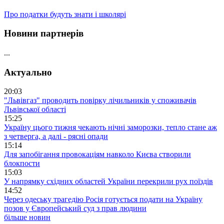
Про податки будуть знати і школярі
Новини партнерів
...
Актуально
20:03
"Львівгаз" проводить повірку лічильників у споживачів
Львівської області
15:25
Україну цього тижня чекають нічні заморозки, тепло стане аж
з четверга, а далі - рясні опади
15:14
Для запобігання провокаціям навколо Києва створили
блокпости
15:03
У напрямку східних областей України перекрили рух поїздів
14:52
Через одеську трагедію Росія готується подати на Україну
позов у Європейський суд з прав людини
більше новин